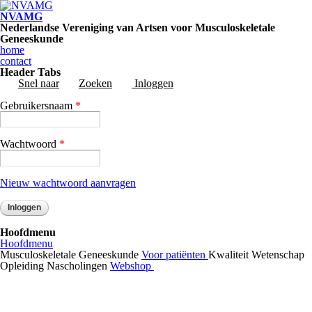
Overslaan en naar de inhoud gaan
NVAMG
Nederlandse Vereniging van Artsen voor Musculoskeletale
Geneeskunde
home
contact
Header Tabs
Snel naar
Zoeken
Inloggen
(actieve tabblad)
Gebruikersnaam
*
Wachtwoord
*
Nieuw wachtwoord aanvragen
Hoofdmenu
Hoofdmenu
Musculoskeletale Geneeskunde
Voor patiënten
Kwaliteit
Wetenschap
Opleiding
Nascholingen
Webshop