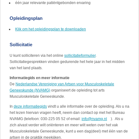
één jaar relevante patiëntgebonden ervaring
Opleidingsplan
Klik om het opleidingsplan te downloaden
Sollicitatie
U kunt solliciteren via het online
sollicitatieformulier
.
Sollicitatiegesprekken vinden gedurende het hele jaar in het midden
van het land plaats.
Informatiegids en meer informatie
De
Nederlandse Vereniging van Artsen voor Musculoskeletale
Geneeskunde (NVAMG)
organiseert de opleiding tot arts
Musculoskeletale Geneeskunde.
In
deze informatiegids
vindt u alle informatie over de opleiding. Als u na
het lezen hiervan vragen heeft, neem dan contact op met het Bureau
NVAMG (telefoon: 030-225 05 52 of email:
info@nvamg.nl
(link stuurt een e-
). Als u
zich alvast verder wilt oriënteren en meer wilt weten over het vak
mail)
Musculoskeletale Geneeskunde, kunt u een dag(deel) met één van de
artsen in de praktijk meekijken.