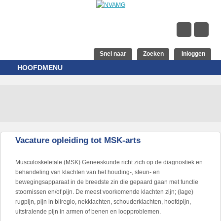
Overslaan en naar de inhoud gaan
Snel naar
Zoeken
Inloggen
HOOFDMENU
Vacature opleiding tot MSK-arts
Musculoskeletale (MSK) Geneeskunde richt zich op de diagnostiek en
behandeling van klachten van het houding-, steun- en
bewegingsapparaat in de breedste zin die gepaard gaan met functie
stoornissen en/of pijn. De meest voorkomende klachten zijn; (lage)
rugpijn, pijn in bilregio, nekklachten, schouderklachten, hoofdpijn,
uitstralende pijn in armen of benen en loopproblemen.