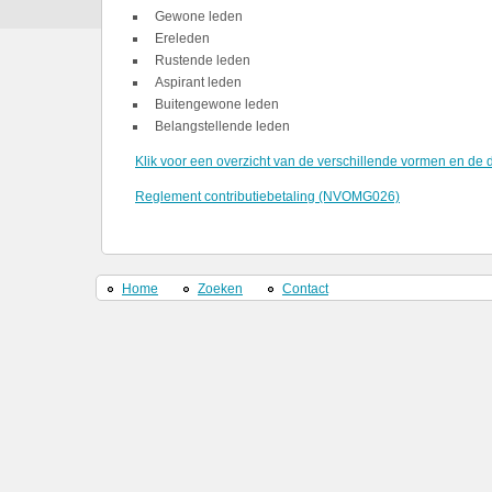
Gewone leden
Ereleden
Rustende leden
Aspirant leden
Buitengewone leden
Belangstellende leden
Klik voor een overzicht van de verschillende vormen en de d
Reglement contributiebetaling (NVOMG026)
Home
Zoeken
Contact