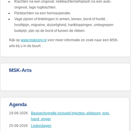
Klachten na een ongeval: nekklachten/whiplash na een auto-
ongeval, lage rugklachten.
Pijnklachten na een herniaoperatie.
Vage pijnen of tintelingen in armen, benen, borst of hoofd,
hoofdpijn, migraine, duizeligheid, hartkloppingen, onbegrepen
buikpijn, pijn op de borst of tussen de ribben.
Kijk op
www.mskzorg.nl
voor meer informatie en zoek naar een MSK-
arts bij u in de buurt. .
MSK-Arts
Agenda
19-09-2026
Basisechografie inclusief injecties: elleboog, pols,
hand, vinger
25-09-2026
Ledendagen