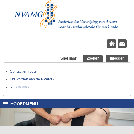
Overslaan en naar de inhoud gaan
Snel naar
(actieve tabblad)
Zoeken
Inloggen
Contact en route
Lid worden van de NVAMG
Nascholingen
HOOFDMENU