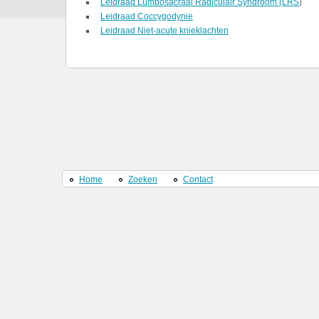
Leidraad Lumbosacraal Radiculair Syndroom (LRS
)
Leidraad Coccygodynie
Leidraad Niet-acute knieklachten
Home
Zoeken
Contact