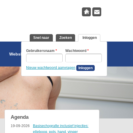
Snel naar
Zoeken
Inloggen
(actieve tabblad)
Gebruikersnaam
*
Wachtwoord
*
Webshop
Nieuw wachtwoord aanvragen
Agenda
19-09-2026
Basisechografie inclusief injecties:
elleboog, pols, hand, vinger