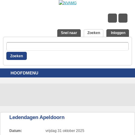
Overslaan en naar de inhoud gaan
Snel naar
Zoeken
(actieve tabblad)
Inloggen
Zoeken
HOOFDMENU
Ledendagen Apeldoorn
Datum:
vrijdag 31 oktober 2025