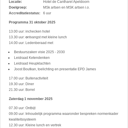
Locatie:
Hotel de Cantharel Apeldoorn
Doelgroep:
MSk artsen en MSK artsen i.o.
Accreditatiestatus:
6 uur
Programma 31 oktober 2025
13.00 uur: inchecken hotel
13.30 uur:
o
ntvangst met kleine lunch
14.00 uur: Ledenberaad met
Bestuurszaken visie 2025 - 2030
Leidraad Ketendenken
Leidraad Heupklachten
Joost Boutkan, toelichting en presentatie EPD James
17.00 uur: Buitenactiviteit
19.30 uur: Diner
21.30 uur: Borrel
Zaterdag 1 november 2025
07.30 uur: Ontbijt
09.00 uur: Inhoudelijk programma waaronder bespreken normenkader
kwaliteitssysteem
12.30 uur: Kleine lunch en vertrek