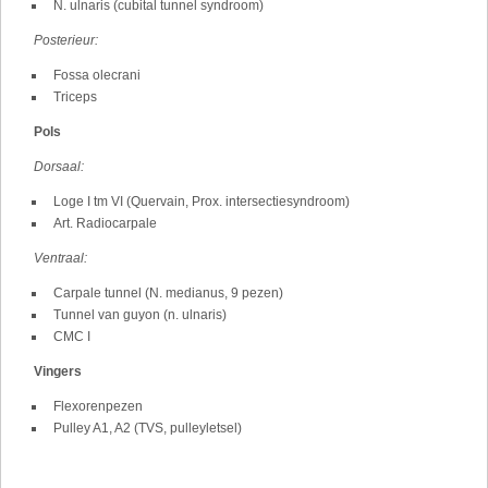
N. ulnaris (cubital tunnel syndroom)
Posterieur:
Fossa olecrani
Triceps
Pols
Dorsaal:
Loge I tm VI (Quervain, Prox. intersectiesyndroom)
Art. Radiocarpale
Ventraal:
Carpale tunnel (N. medianus, 9 pezen)
Tunnel van guyon (n. ulnaris)
CMC I
Vingers
Flexorenpezen
Pulley A1, A2 (TVS, pulleyletsel)