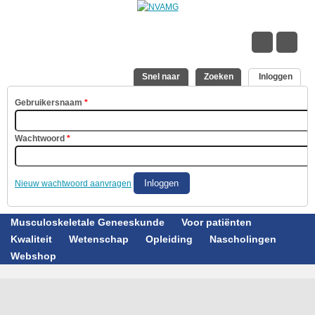
Overslaan en naar de inhoud gaan
Snel naar
Zoeken
Inloggen
(acti
Gebruikersnaam
*
Wachtwoord
*
Nieuw wachtwoord aanvragen
Musculoskeletale Geneeskunde
Voor patiënten
Kwaliteit
Wetenschap
Opleiding
Nascholingen
Webshop