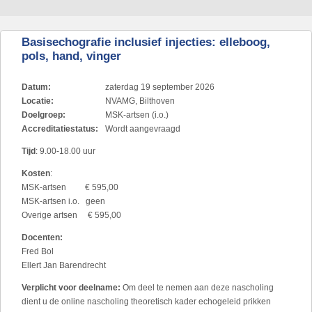
Basisechografie inclusief injecties: elleboog,
pols, hand, vinger
Datum:
zaterdag 19 september 2026
Locatie:
NVAMG, Bilthoven
Doelgroep:
MSK-artsen (i.o.)
Accreditatiestatus:
Wordt aangevraagd
Tijd
: 9.00-18.00 uur
Kosten
:
MSK-artsen € 595,00
MSK-artsen i.o. geen
Overige artsen € 595,00
Docenten:
Fred Bol
Ellert Jan Barendrecht
Verplicht voor deelname:
Om deel te nemen aan deze nascholing
dient u de online nascholing theoretisch kader echogeleid prikken