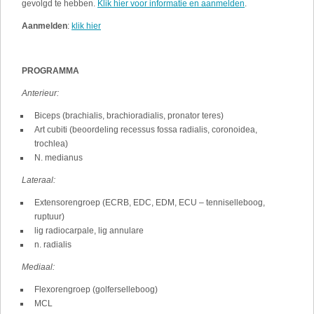
gevolgd te hebben.
Klik hier voor informatie en aanmelden
.
Aanmelden
:
klik hier
PROGRAMMA
Anterieur:
Biceps (brachialis, brachioradialis, pronator teres)
Art cubiti (beoordeling recessus fossa radialis, coronoidea,
trochlea)
N. medianus
Lateraal:
Extensorengroep (ECRB, EDC, EDM, ECU – tenniselleboog,
ruptuur)
lig radiocarpale, lig annulare
n. radialis
Mediaal:
Flexorengroep (golferselleboog)
MCL