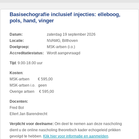
Basisechografie inclusief injecties: elleboog,
pols, hand, vinger
Datum:
zaterdag 19 september 2026
Locatie:
NVAMG, Bilthoven
Doelgroep:
MSK-artsen (i.o.)
Accreditatiestatus:
Wordt aangevraagd
Tijd
: 9.00-18.00 uur
Kosten
:
MSK-artsen € 595,00
MSK-artsen i.o. geen
Overige artsen € 595,00
Docenten:
Fred Bol
Ellert Jan Barendrecht
Verplicht voor deelname:
Om deel te nemen aan deze nascholing
dient u de online nascholing theoretisch kader echogeleid prikken
gevolgd te hebben.
Klik hier voor informatie en aanmelden
.