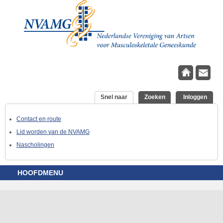
Overslaan en naar de inhoud gaan
Snel naar
(actieve tabblad)
Zoeken
Inloggen
Contact en route
Lid worden van de NVAMG
Nascholingen
HOOFDMENU