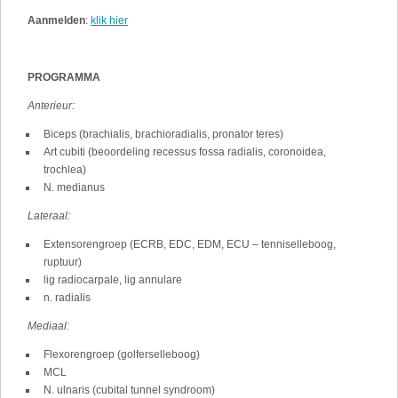
Aanmelden
:
klik hier
PROGRAMMA
Anterieur:
Biceps (brachialis, brachioradialis, pronator teres)
Art cubiti (beoordeling recessus fossa radialis, coronoidea,
trochlea)
N. medianus
Lateraal:
Extensorengroep (ECRB, EDC, EDM, ECU – tenniselleboog,
ruptuur)
lig radiocarpale, lig annulare
n. radialis
Mediaal:
Flexorengroep (golferselleboog)
MCL
N. ulnaris (cubital tunnel syndroom)