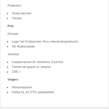
Posterieur:
Fossa olecrani
Triceps
Pols
Dorsaal:
Loge I tm VI (Quervain, Prox. intersectiesyndroom)
Art. Radiocarpale
Ventraal:
Carpale tunnel (N. medianus, 9 pezen)
Tunnel van guyon (n. ulnaris)
CMC I
Vingers
Flexorenpezen
Pulley A1, A2 (TVS, pulleyletsel)