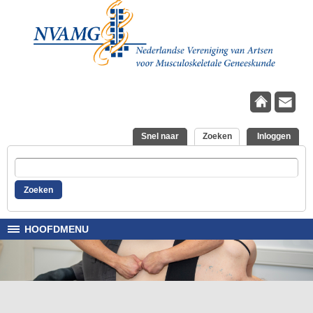
Overslaan en naar de inhoud gaan
Snel naar
Zoeken
(actieve tabblad)
Inloggen
Zoeken
HOOFDMENU