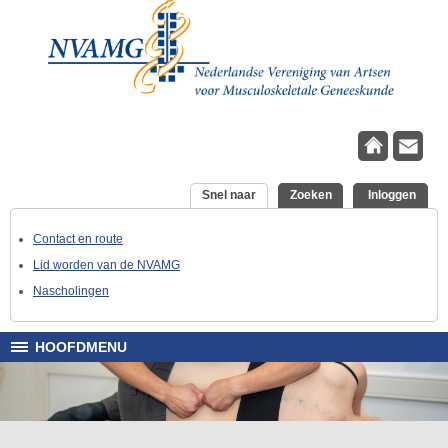
Overslaan en naar de inhoud gaan
Snel naar
(actieve tabblad)
Zoeken
Inloggen
Contact en route
Lid worden van de NVAMG
Nascholingen
HOOFDMENU