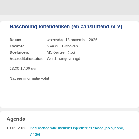
Nascholing ketendenken (en aansluitend ALV)
Datum:
woensdag 18 november 2026
Locatie:
NVAMG, Bilthoven
Doelgroep:
MSK-artsen (i.o.)
Accreditatiestatus:
Wordt aangevraagd
13.30-17.00 uur
Nadere informatie volgt
Agenda
19-09-2026
Basisechografie inclusief injecties: elleboog, pols, hand,
vinger