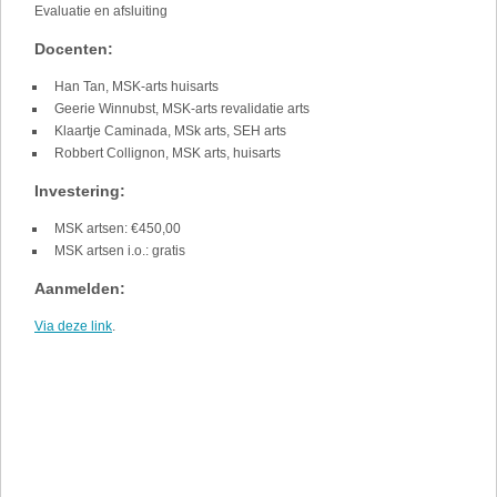
Evaluatie en afsluiting
Docenten:
Han Tan, MSK-arts huisarts
Geerie Winnubst, MSK-arts revalidatie arts
Klaartje Caminada, MSk arts, SEH arts
Robbert Collignon, MSK arts, huisarts
Investering:
MSK artsen: €450,00
MSK artsen i.o.: gratis
Aanmelden:
Via deze link
.