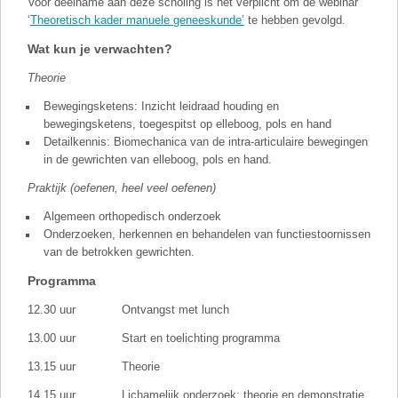
Voor deelname aan deze scholing is het verplicht om de webinar
‘
Theoretisch kader manuele geneeskunde’
te hebben gevolgd.
Wat kun je verwachten?
Theorie
Bewegingsketens: Inzicht leidraad houding en
bewegingsketens, toegespitst op elleboog, pols en hand
Detailkennis: Biomechanica van de intra-articulaire bewegingen
in de gewrichten van elleboog, pols en hand.
Praktijk (oefenen, heel veel oefenen)
Algemeen orthopedisch onderzoek
Onderzoeken, herkennen en behandelen van functiestoornissen
van de betrokken gewrichten.
Programma
12.30 uur Ontvangst met lunch
13.00 uur Start en toelichting programma
13.15 uur Theorie
14.15 uur Lichamelijk onderzoek: theorie en demonstratie