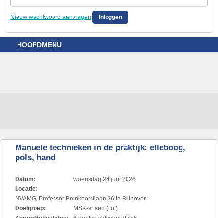
Nieuw wachtwoord aanvragen
HOOFDMENU
Manuele technieken in de praktijk: elleboog,
pols, hand
Datum:
woensdag 24 juni 2026
Locatie:
NVAMG, Professor Bronkhorstlaan 26 in Bilthoven
Doelgroep:
MSK-artsen (i.o.)
Accreditatiestatus:
6 punten vakinhoudelijk