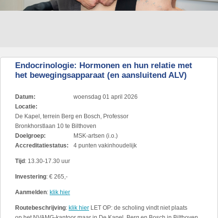
Endocrinologie: Hormonen en hun relatie met
het bewegingsapparaat (en aansluitend ALV)
Datum:
woensdag 01 april 2026
Locatie:
De Kapel, terrein Berg en Bosch, Professor
Bronkhorstlaan 10 te Bilthoven
Doelgroep:
MSK-artsen (i.o.)
Accreditatiestatus:
4 punten vakinhoudelijk
Tijd
: 13.30-17.30 uur
Investering
: € 265,-
Aanmelden
:
klik hier
Routebeschrijving
:
klik hier
LET OP: de scholing vindt niet plaats
op het NVAMG-kantoor maar in De Kapel, Berg en Bosch in Bilthoven