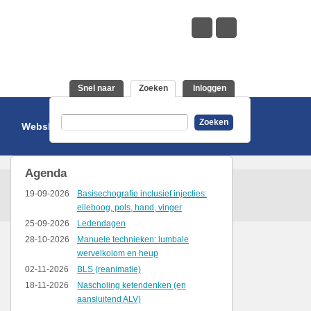
Snel naar
Zoeken
(actieve tabblad)
Inloggen
Zoeken
Webshop
Agenda
19-09-2026
Basisechografie inclusief injecties:
elleboog, pols, hand, vinger
25-09-2026
Ledendagen
28-10-2026
Manuele technieken: lumbale
wervelkolom en heup
02-11-2026
BLS (reanimatie)
18-11-2026
Nascholing ketendenken (en
aansluitend ALV)