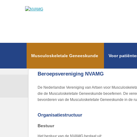
Overslaan en naar de inhoud gaan
Musculoskeletale Geneeskunde
Voor patiënte
Beroepsvereniging NVAMG
De Nederlandse Vereniging van Artsen voor Musculoskelet
die de Musculoskeletale Geneeskunde beoefenen. De verenig
bevorderen van de Musculoskeletale Geneeskunde in de rui
Organisatiestructuur
Bestuur
Het bestuur van de NVAMG bestaat uit: