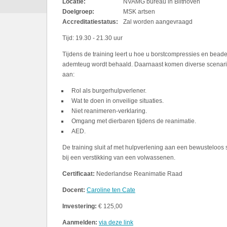
Locatie:
NVAMG bureau in Bilthoven
Doelgroep:
MSK artsen
Accreditatiestatus:
Zal worden aangevraagd
Tijd: 19.30 - 21.30 uur
Tijdens de training leert u hoe u borstcompressies en bea
ademteug wordt behaald. Daarnaast komen diverse scenario
aan:
Rol als burgerhulpverlener.
Wat te doen in onveilige situaties.
Niet reanimeren-verklaring.
Omgang met dierbaren tijdens de reanimatie.
AED.
De training sluit af met hulpverlening aan een bewusteloos s
bij een verstikking van een volwassenen.
Certificaat:
Nederlandse Reanimatie Raad
Docent:
Caroline ten Cate
Investering:
€ 125,00
Aanmelden:
via deze link